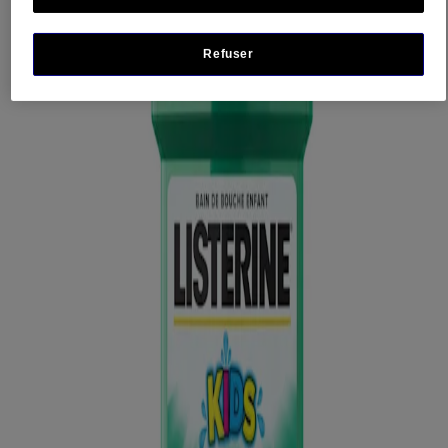
pendant 60 secondes puis recracher. Surveillez votre enfant pour
éviter qu'il n'avale le produit. Refermez après utilisation
Refuser
Ingrédients
Aqua, Sorbitol, Aroma, Sucralose, Phosphoric Acid,
Cetylpyridinium Chloride, Menthol, Sodium Fluoride, Disodium
Phosphate, CI 15985, CI 42090
Précautions et Avertissements
TENIR HORS DE PORTÉE DES ENFANTS
. Ne doit pas être
utilisé par des enfants de moins de 6 ans. Ne pas avaler. Ne pas
utiliser si le bouchon est brisé. Si vous utilisez des compléments au
fluor, consultez votre dentiste. Ne pas manger ou boire pendant 30
minutes après le rinçage.
Informations Complémentaires
Conserver à température ambiante.