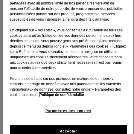
partagées avec un nombre limité de nos partenaires tiers afin de
Contient du fluor pour renforcer les dents et réduire jusqu'à 40
mesurer l'efficacité de notre publicité, de vous proposer des publicités
% de plus les caries que le brossage seul
personnalisées portant sur des produits, programmes et services
susceptibles de vous intéresser, ainsi qu'à des fins d'analyse.
Combat les bactéries, cause majeure de la plaque dentaire et
des problèmes de gencives
En cliquant sur « Accepter », vous consentez à l'utilisation de tous ces
cookies ainsi qu’au traitement de vos données personnelles aux fins
Agit sur l'ensemble de la bouche, les dents, les gencives et la
décrites ci-dessus. Vous pouvez gérer vos préférences à tout moment
langue.
depuis ce menu ou depuis l'onglet « Paramètres des cookies ». Cliquez
sur « Refuser » si vous souhaitez continuer à naviguer en utilisant
Pour une protection complète, l’UFSBD recommande
uniquement les cookies strictement nécessaires. Votre consentement
l’utilisation de ce bain de bouche quotidien, en complément du
aux cookies autres que ceux strictement nécessaires n'est pas requis
brossage, matin et soir.
pour accéder à nos services.
NE CONTIENT PAS D'ALCOOL
Pour plus de détails sur nos pratiques en matière de données, y
compris le partage de données avec nos partenaires et les transferts
ACHETER
internationaux de données, consultez notre onglet « Paramètres des
cookies » et notre
Politique de confidentialité
.
Description du Produit
Paramètres des cookies
Indications
À utiliser deux fois par jour, en complément du brossage. Verser
10ml (2 cuillères à café de 5ml) dans un verre. À utiliser en rinçage
Accepter