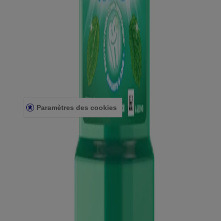
Company
Nous contacter
Plan du site
Legal
Politique de confidentialité
Conditions générales d’utilisation
Paramètres des cookies
®
Chaque bain de bouche LISTERINE
permet de prendre soin de
toute votre bouche au quotidien. Utilisés en complément du
®
brossage, les bains de bouche LISTERINE
aident à améliorer
l’hygiène bucco-dentaire et agissent même dans les zones difficiles
d’accès..
©
Kenvue France. Le site
www.gamme-listerine.fr
est publié par
Kenvue., la responsabilité de son contenu lui en incombe. Il est
destiné au public français. En accédant à ce site, vous acceptez de
respecter nos
mentions légales
, notre
Politique de confidentialité
.