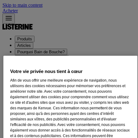
Skip to main content
Acheter
Produits
Articles
Pourquoi Bain de Bouche?
Nos conseils personnalisés
Histoire de Listerine​
Votre vie privée nous tient à cœur
Afin de vous offrir une meilleure expérience de navigation, nous
®
Bain de Bouche Enfant LISTERINE
utilisons des cookies nécessaires pour mémoriser vos préférences et
améliorer notre site. Avec votre consentement, nous pouvons
KIDS Menthe Douce Sans Alcool
également utiliser des cookies pour comprendre comment vous utilisez
ce site et d'autres sites que vous avez pu visiter, y compris les sites web
LISTERINE® KIDS est un bain de bouche au fluor qui aide à
des marques de Kenvue. Ces information nous permettent de vous
prévenir la formation des caries lorsqu'il est utilisé deux fois par jour,
proposer, ainsi qu'à des personnes ayant des centres d’intérêt
en complément du brossage.
similaires aux vôtres, des publicités personnalisées et d'évaluer
l'efficacité de nos publicités. Avec votre consentement, nous pouvons
Protège les dents contre la formation de caries, nettoie les zones que
également vous donner accès à des fonctionnalités de réseaux sociaux
le brossage n'atteint pas
et à des contenus publicitaires. Ces informations peuvent être